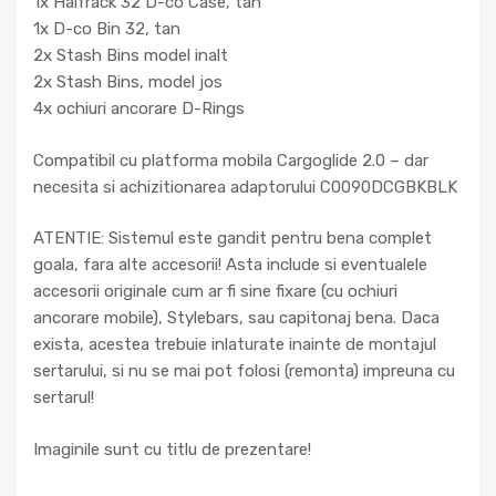
1x Halfrack 32 D-co Case, tan
1x D-co Bin 32, tan
2x Stash Bins model inalt
2x Stash Bins, model jos
4x ochiuri ancorare D-Rings
Compatibil cu platforma mobila Cargoglide 2.0 – dar
necesita si achizitionarea adaptorului C0090DCGBKBLK
ATENTIE: Sistemul este gandit pentru bena complet
goala, fara alte accesorii! Asta include si eventualele
accesorii originale cum ar fi sine fixare (cu ochiuri
ancorare mobile), Stylebars, sau capitonaj bena. Daca
exista, acestea trebuie inlaturate inainte de montajul
sertarului, si nu se mai pot folosi (remonta) impreuna cu
sertarul!
Imaginile sunt cu titlu de prezentare!