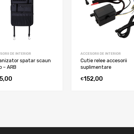
SORII DE INTERIOR
ACCESORII DE INTERIOR
anizator spatar scaun
Cutie relee accesorii
o – ARB
suplimentare
15,00
152,00
€