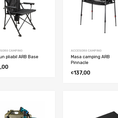
SORII CAMPING
ACCESORII CAMPING
un pliabil ARB Base
Masa camping ARB
Pinnacle
1,00
137,00
€