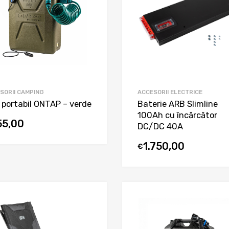
SORII CAMPING
ACCESORII ELECTRICE
 portabil ONTAP – verde
Baterie ARB Slimline
100Ah cu încărcător
55,00
DC/DC 40A
1.750,00
€