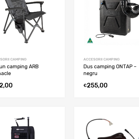
SORII CAMPING
ACCESORII CAMPING
un camping ARB
Dus camping ONTAP –
nacle
negru
12,00
255,00
€