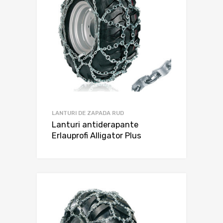
LANTURI DE ZAPADA RUD
Lanturi antiderapante
Erlauprofi Alligator Plus