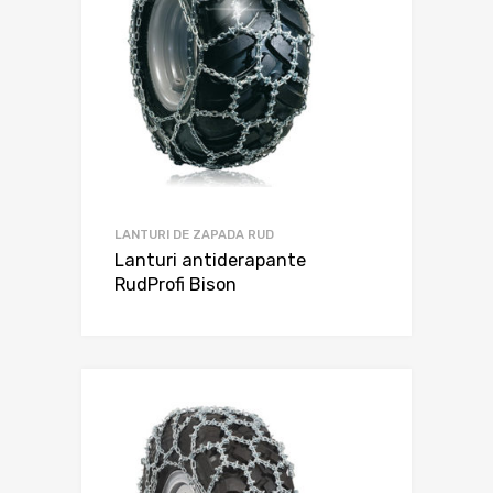
LANTURI DE ZAPADA RUD
Lanturi antiderapante
RudProfi Bison