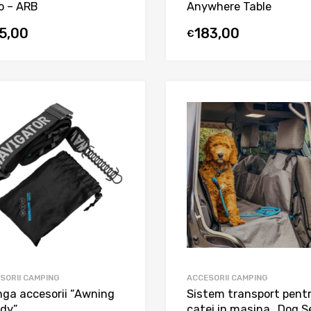
o – ARB
Anywhere Table
15,00
183,00
€
SORII CAMPING
ACCESORII CAMPING
nga accesorii “Awning
Sistem transport pent
dy”
catei in masina „Dog S