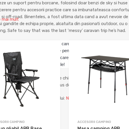
eze un suport pentru borcane, folosind doar benzi de sky si huse
 cerere pentru accesorii practice care sa imbunatateasca confortul
t si off-road. Binenteles, a fost ultima data cand a avut nevoie de
e mai mult
i gandite de echipa proprie, alcatuita din pasionati outdoor, cu o 
ing. Safe to say that was the last ‘messy’ caravan trip he’s had.
 alcatuita din produse practice, care imbunatatesc comfortul la o av
tii, cu cel mai putin efort posibil – pentru o vacanta perfecta! Indifere
au a unui accesoriu bine-gandit, care sa rezolve o problema banala 
solutii practice, compacte si fiabile!
le Navigator sunt o completare chiar fireasca la dotarile obisnuite,
obisnuite. Acestea ofera un plus de comfort departe de casa!
 detalii pe site-ul producatorului:
Navigator Australia
SORII CAMPING
ACCESORII CAMPING
un pliabil ARB Base
Masa camping ARB