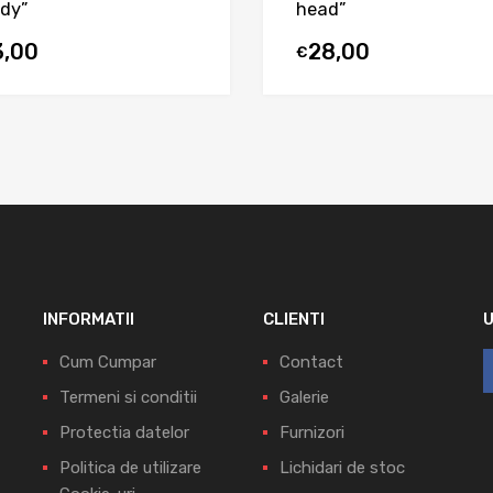
dy”
head”
3,00
28,00
€
INFORMATII
CLIENTI
Cum Cumpar
Contact
Termeni si conditii
Galerie
Protectia datelor
Furnizori
Politica de utilizare
Lichidari de stoc