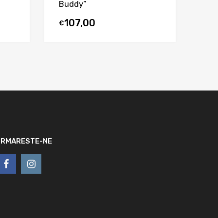
Buddy”
107,00
€
URMARESTE-NE