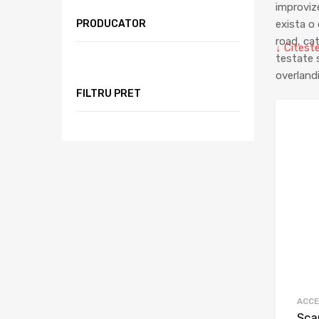
improviz
exista o
PRODUCATOR
road, ca
↓ Citest
testate s
overland
FILTRU PRET
Gama este
bune solu
optima, s
ajutor cu 
Accesorii
camping 
Mai multe
ACCE
Sca