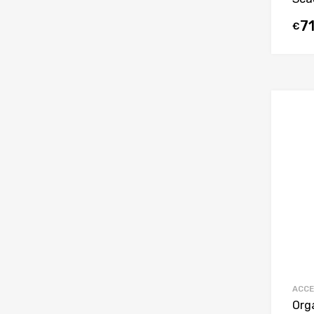
7
€
ACCE
Org