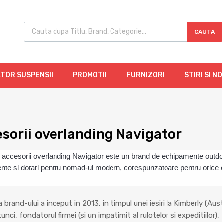
CAUTA
TOR SUSPENSII
PROMOTII
FURNIZORI
STIRI SI N
sorii overlanding Navigator
ccesorii overlanding Navigator este un brand de echipamente outdoo
te si dotari pentru nomad-ul modern, corespunzatoare pentru orice even
brand-ului a inceput in 2013, in timpul unei iesiri la Kimberly (Aus
unci, fondatorul firmei (si un impatimit al rulotelor si expeditiilor