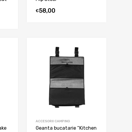
58,00
€
ACCESORII CAMPING
ake
Geanta bucatarie “Kitchen