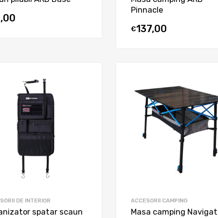
Pinnacle
1,00
137,00
€
SORII DE INTERIOR
ACCESORII CAMPING
anizator spatar scaun
Masa camping Navigat