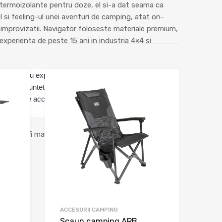
 termoizolante pentru doze, el si-a dat seama ca
 si feeling-ul unei aventuri de camping, atat on-
 improvizatii. Navigator foloseste materiale premium,
experienta de peste 15 ani in industria 4×4 si
entura sau expeditie, ajutand si asigurand cele mai
nte daca sunteti in cautarea unei solutii de depozitare
– Gama de accesorii overlanding Navigator va vine in
 cum ar fi marchizele, corturile sau accesoriile de
ACCESORII CAMPING
Scaun camping ARB