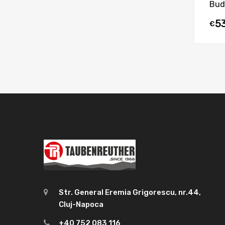
Bud
5
€
Str. General Eremia Grigorescu, nr.44,
Cluj-Napoca
+40 752 083 116