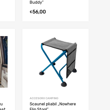
Buddy”
56,00
€
ACCESORII CAMPING
ru
Scaunel pliabil „Nowhere
eat
Flip Stool”