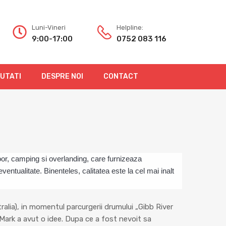
Luni-Vineri
Helpline:
9:00-17:00
0752 083 116
OUTATI
DESPRE NOI
CONTACT
r, camping si overlanding, care furnizeaza
tualitate. Binenteles, calitatea este la cel mai inalt
tralia), in momentul parcurgerii drumului „Gibb River
), Mark a avut o idee. Dupa ce a fost nevoit sa