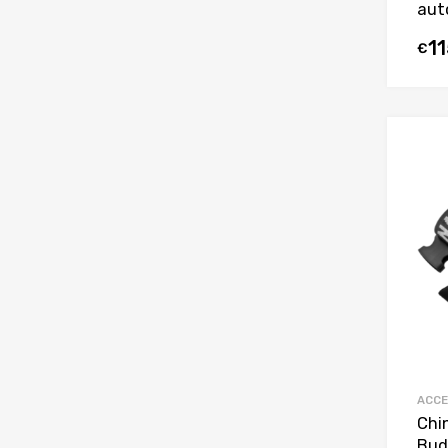
aut
1
€
ACCE
Chi
Bud