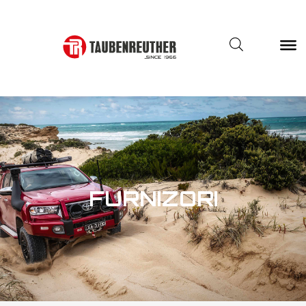
Pagina principala
Furnizori
FURNIZORI