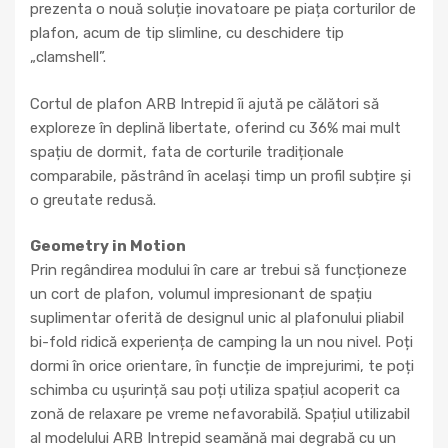
prezenta o nouă soluție inovatoare pe piața corturilor de
plafon, acum de tip slimline, cu deschidere tip
„clamshell”.
Cortul de plafon ARB Intrepid îi ajută pe călători să
exploreze în deplină libertate, oferind cu 36% mai mult
spațiu de dormit, fata de corturile tradiționale
comparabile, păstrând în același timp un profil subțire și
o greutate redusă.
Geometry in Motion
Prin regândirea modului în care ar trebui să funcționeze
un cort de plafon, volumul impresionant de spațiu
suplimentar oferită de designul unic al plafonului pliabil
bi-fold ridică experiența de camping la un nou nivel. Poți
dormi în orice orientare, în funcție de imprejurimi, te poți
schimba cu ușurință sau poți utiliza spațiul acoperit ca
zonă de relaxare pe vreme nefavorabilă. Spațiul utilizabil
al modelului ARB Intrepid seamănă mai degrabă cu un