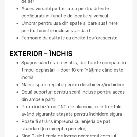
de aer
Acces versatil pe trei laturi pentru diferite
configurații in functie de locatie si vehicul
Umbrar pentru ușa din spate și bare sustinere
pentru ferestre incluse standard
Fermoare de calitate cu cheite fosforescente
EXTERIOR – ÎNCHIS
Spațios când este deschis, dar foarte compact în
timpul deplasării – doar 18 cm înălțime când este
închis
Mâner spate reglabil pentru deschidere/închidere
Două suporturi pentru scară incluse pentru acces
din ambele părți
Patru închizători CNC din aluminiu, cele frontale
având siguranțe atașate pentru închidere sigura
Poate fi strâns împreună cu lenjeria de pat
standard (cu excepția pernelor)
Șine T-slot triple pe întreg perimetrul cortului