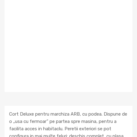
Cort Deluxe pentru marchiza ARB, cu podea. Dispune de
o „usa cu fermoar” pe partea spre masina, pentru a
facilita acces in habitaclu. Peretii exteriori se pot
configura in mai multe feluri: deschis complet, cu plasa