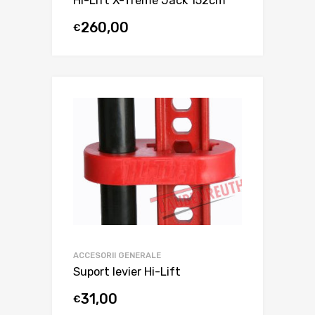
Hi-Lift X-Treme Jack 152cm
260,00
€
ACCESORII GENERALE
Suport levier Hi-Lift
31,00
€