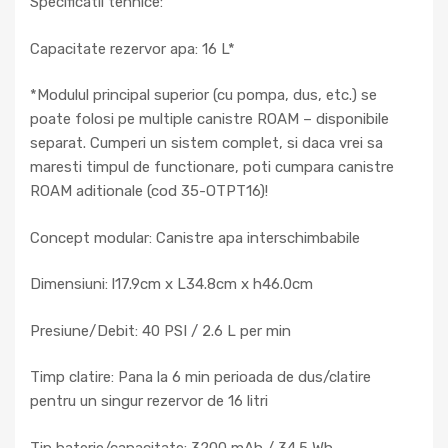
Specificatii tehnice:
Capacitate rezervor apa: 16 L*
*Modulul principal superior (cu pompa, dus, etc.) se
poate folosi pe multiple canistre ROAM – disponibile
separat. Cumperi un sistem complet, si daca vrei sa
maresti timpul de functionare, poti cumpara canistre
ROAM aditionale (cod 35-OTPT16)!
Concept modular: Canistre apa interschimbabile
Dimensiuni: l17.9cm x L34.8cm x h46.0cm
Presiune/Debit: 40 PSI / 2.6 L per min
Timp clatire: Pana la 6 min perioada de dus/clatire
pentru un singur rezervor de 16 litri
Tip baterie/capacitate: 3200 mAh / 34.5 Wh