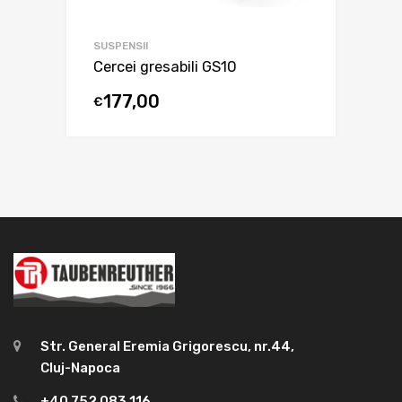
SUSPENSII
Cercei gresabili GS10
177,00
€
Str. General Eremia Grigorescu, nr.44,
Cluj-Napoca
+40 752 083 116