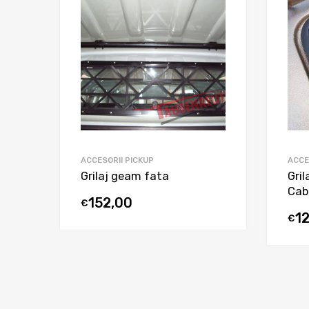
ACCESORII PICKUP
ACCE
Grilaj geam fata
Gril
Cab
152,00
€
1
€