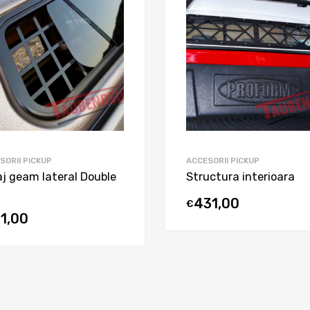
SORII PICKUP
ACCESORII PICKUP
aj geam lateral Double
Structura interioara
431,00
€
21,00