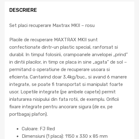
DESCRIERE
Set placi recuperare Maxtrax MKII – rosu
Placile de recuperare MAXTRAX MKII sunt
confectionate dintr-un plastic special, ranforsat si
durabil. In timpul folosirii, crampoanele anvelopei „prind”
in dintii placilor, in timp ce placa in sine „agata” de sol –
permitand o operatiune de recuperare usoara si
eficienta. Cantarind doar 3,4kg/buc., si avand 6 manere
integrate, se poate fi transportat si manipulat foarte
usor. Lopetile integrate (pe ambele capete) permit
inlaturarea nisipului din fata rotii, de exemplu. Orificii
fixare integrate pentru ancorare sigura (de ex. pe
portbagaj plafon).
Culoare: FJ Red
Dimensiuni (1 placa): 1150 x 330 x 85 mm