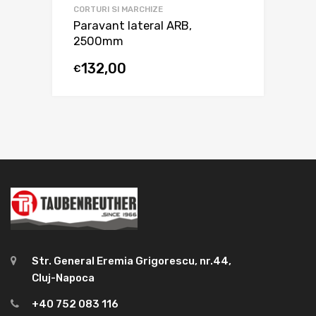
CORTURI SI MARCHIZE
Paravant lateral ARB,
2500mm
132,00
€
Str. General Eremia Grigorescu, nr.44,
Cluj-Napoca
+40 752 083 116