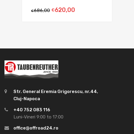
620,00
686,00
€
€
Str. General Eremia Grigorescu, nr.44,
Cluj-Napoca
+40 752 083 116
Luni-Vineri 9:00 to 17:00
office@offroad24.ro