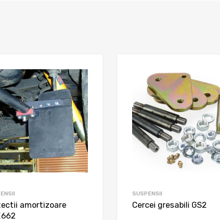
ENSII
SUSPENSII
tectii amortizoare
Cercei gresabili GS2
E662