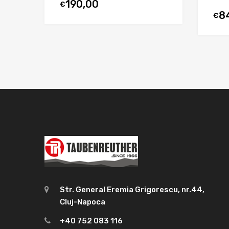
190,00
€
8
€
Str. General Eremia Grigorescu, nr.44,
Cluj-Napoca
+40 752 083 116