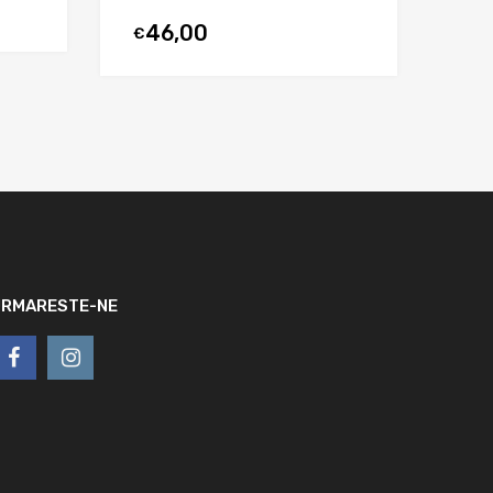
46,00
€
URMARESTE-NE