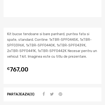
Kit bucse tendoane si bare panhard, puntea fata si
spate, standard. Contine: 1xTBR-SPF0445K, 1xTBR-
SPF0396K, 1xTBR-SPF0440K, 1xTBR-SPF0439K,
2xTBR-SPF0441K, 1xTBR-SPF0442K Necesar pentru un
vehicul: 1 kit. Imaginea este cu titlu de prezentare.
767,00
€
PARTAJEAZA(0)