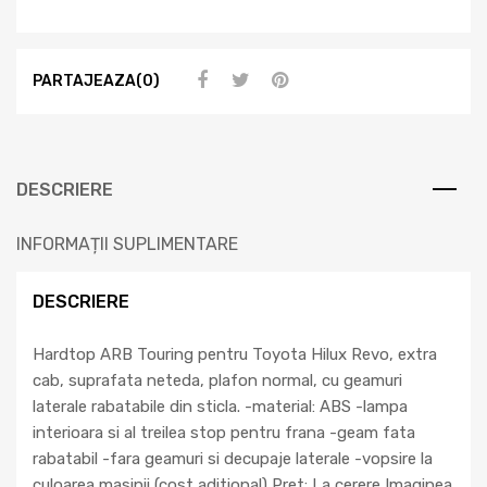
PARTAJEAZA(0)
DESCRIERE
INFORMAȚII SUPLIMENTARE
DESCRIERE
Hardtop ARB Touring pentru Toyota Hilux Revo, extra
cab, suprafata neteda, plafon normal, cu geamuri
laterale rabatabile din sticla. -material: ABS -lampa
interioara si al treilea stop pentru frana -geam fata
rabatabil -fara geamuri si decupaje laterale -vopsire la
culoarea masinii (cost aditional) Pret: La cerere Imaginea