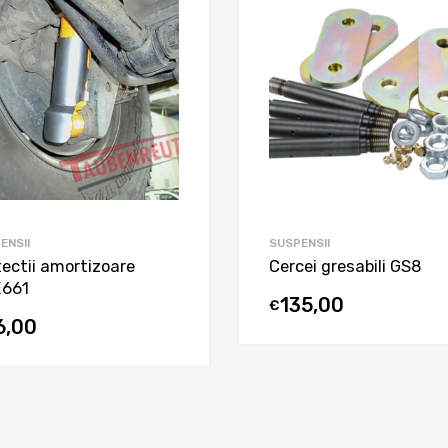
ENSII
SUSPENSII
tectii amortizoare
Cercei gresabili GS8
661
135,00
€
6,00