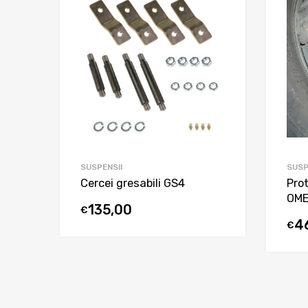
SUSPENSII
SUSP
Cercei gresabili GS4
Pro
OME
135,00
€
4
€