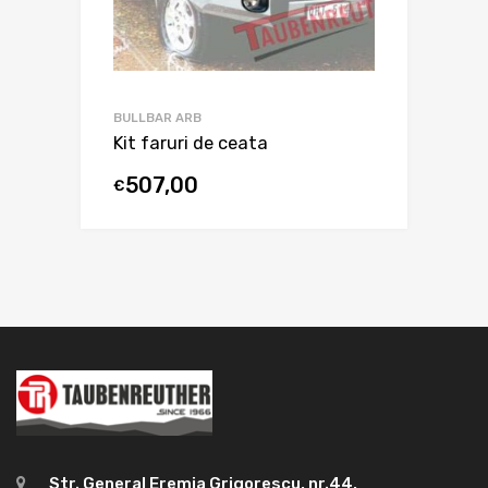
BULLBAR ARB
Kit faruri de ceata
507,00
€
Str. General Eremia Grigorescu, nr.44,