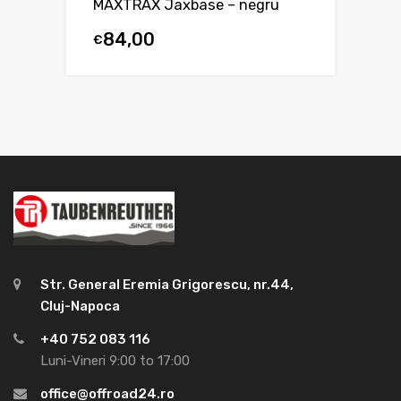
MAXTRAX Jaxbase – negru
84,00
€
Str. General Eremia Grigorescu, nr.44,
Cluj-Napoca
+40 752 083 116
Luni-Vineri 9:00 to 17:00
office@offroad24.ro