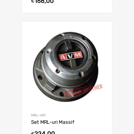
168,00
€
MRL-URI
Set MRL-uri Massif
224,00
€