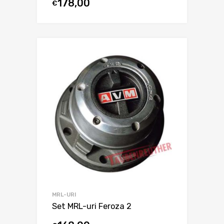
178,00
€
MRL-URI
Set MRL-uri Feroza 2