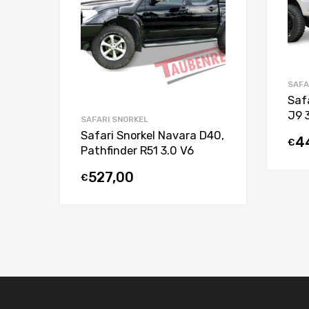
SAFA
Saf
J9 
SAFARI SNORKEL
Safari Snorkel Navara D40,
4
€
Pathfinder R51 3.0 V6
527,00
€