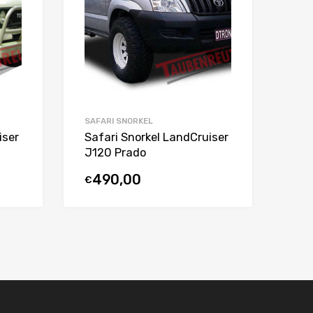
SAFARI SNORKEL
iser
Safari Snorkel LandCruiser
J120 Prado
490,00
€