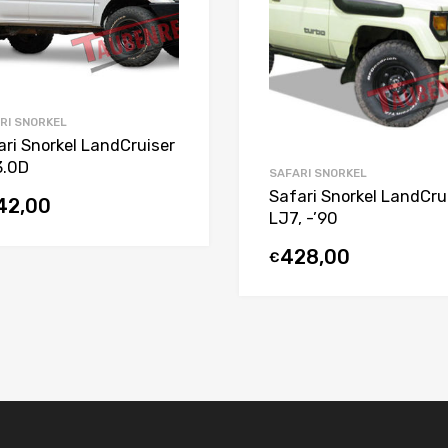
RI SNORKEL
ari Snorkel LandCruiser
3.0D
SAFARI SNORKEL
Safari Snorkel LandCru
42,00
LJ7, -’90
428,00
€