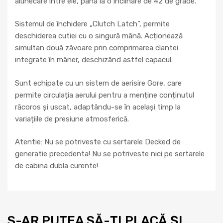
alunecare intre ele, pana la o înclinare de 42 de grade.
Sistemul de închidere „Clutch Latch”, permite
deschiderea cutiei cu o singură mână. Acționează
simultan două zăvoare prin comprimarea clantei
integrate în mâner, deschizând astfel capacul.
Sunt echipate cu un sistem de aerisire Gore, care
permite circulația aerului pentru a menține conținutul
răcoros și uscat, adaptându-se în același timp la
variațiile de presiune atmosferică.
Atentie: Nu se potriveste cu sertarele Decked de
generatie precedenta! Nu se potriveste nici pe sertarele
de cabina dubla curente!
S-AR PUTEA SĂ-ȚI PLACĂ ȘI…