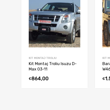
KIT MONTAJ TROLIU
KIT 
Kit Montaj Troliu Isuzu D-
Bar
Max 03-11
W46
864,00
1
€
€