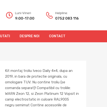
Luni-Vineri
Helpline:
9:00-17:00
0752 083 116
OUTATI
DESPRE NOI
CONTACT
Kit montaj troliu Iveco Daily 4×4, dupa an
2019, in bara de protectie originala, cu
omologare TUV. Nu contine troliu (se
comanda separat)! Compatibil cu troliile:
WARN Zeon 12, si Zeon Platinum 12 Vopsit in
camp electrostatic in culoare RAL9005
negru semimat Contine accesoriile de