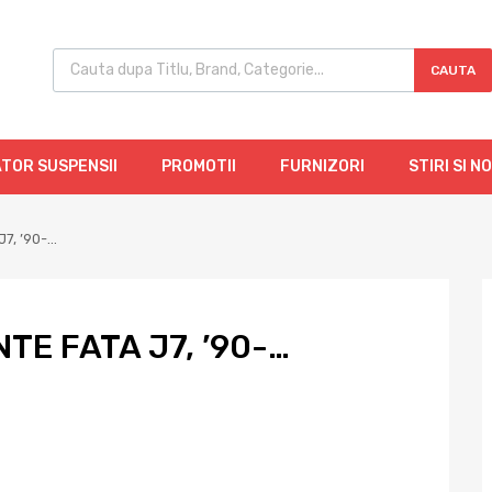
CAUTA
TOR SUSPENSII
PROMOTII
FURNIZORI
STIRI SI N
J7, ’90-…
TE FATA J7, ’90-…