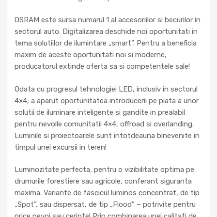
OSRAM este sursa numarul 1 al accesoriilor si becurilor in
sectorul auto. Digitalizarea deschide noi oportunitati in
tema solutiilor de ilumintare „smart”. Pentru a beneficia
maxim de aceste oportunitati noi si moderne,
producatorul extinde oferta sa si competentele sale!
Odata cu progresul tehnologiei LED, inclusiv in sectorul
4×4, a aparut oportunitatea introducerii pe piata a unor
solutii de iluminare inteligente si gandite in prealabil
pentru nevoile comunitatii 4×4, offroad si overlanding.
Luminile si proiectoarele sunt intotdeauna binevenite in
timpul unei excursii in teren!
Luminozitate perfecta, pentru o vizibilitate optima pe
drumurile forestiere sau agricole, conferant siguranta
maxima. Variante de fascicul luminos concentrat, de tip
„Spot”, sau dispersat, de tip „Flood” – potrivite pentru
orice nevoi sau cerinte! Prin combinarea unei calitati de