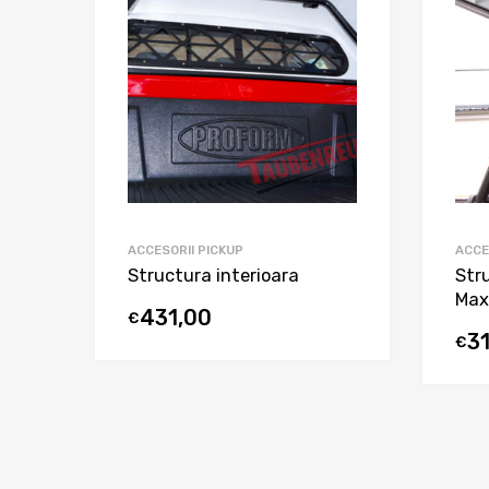
ACCESORII PICKUP
ACCE
Structura interioara
Str
Max
431,00
€
3
€