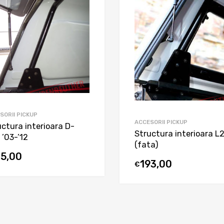
SORII PICKUP
ACCESORII PICKUP
uctura interioara D-
Structura interioara L
 ’03-’12
(fata)
15,00
193,00
€