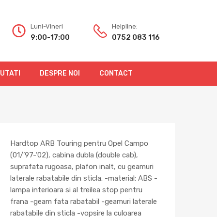
Luni-Vineri
Helpline:
9:00-17:00
0752 083 116
OUTATI
DESPRE NOI
CONTACT
Hardtop ARB Touring pentru Opel Campo
(01/’97-’02), cabina dubla (double cab),
suprafata rugoasa, plafon inalt, cu geamuri
laterale rabatabile din sticla. -material: ABS -
lampa interioara si al treilea stop pentru
frana -geam fata rabatabil -geamuri laterale
rabatabile din sticla -vopsire la culoarea