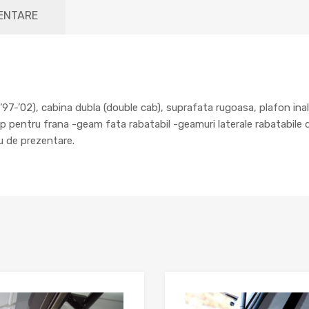
MENTARE
’02), cabina dubla (double cab), suprafata rugoasa, plafon inalt, 
top pentru frana -geam fata rabatabil -geamuri laterale rabatabile d
lu de prezentare.