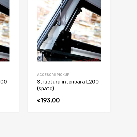
ACCESORII PICKUP
200
Structura interioara L200
(spate)
193,00
€