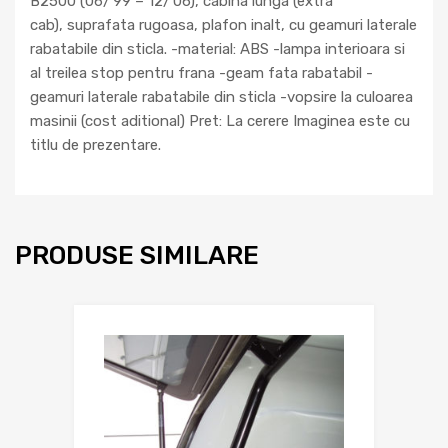
B2500 (06/’99 – 12/’06), cabina lunga (extra
cab), suprafata rugoasa, plafon inalt, cu geamuri laterale
rabatabile din sticla. -material: ABS -lampa interioara si
al treilea stop pentru frana -geam fata rabatabil -
geamuri laterale rabatabile din sticla -vopsire la culoarea
masinii (cost aditional) Pret: La cerere Imaginea este cu
titlu de prezentare.
PRODUSE SIMILARE