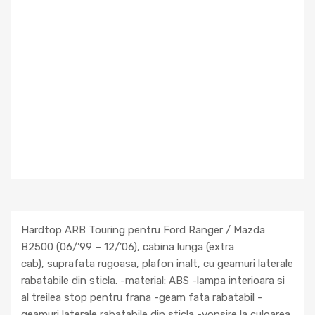
Hardtop ARB Touring pentru Ford Ranger / Mazda
B2500 (06/’99 – 12/’06), cabina lunga (extra
cab), suprafata rugoasa, plafon inalt, cu geamuri laterale
rabatabile din sticla. -material: ABS -lampa interioara si
al treilea stop pentru frana -geam fata rabatabil -
geamuri laterale rabatabile din sticla -vopsire la culoarea