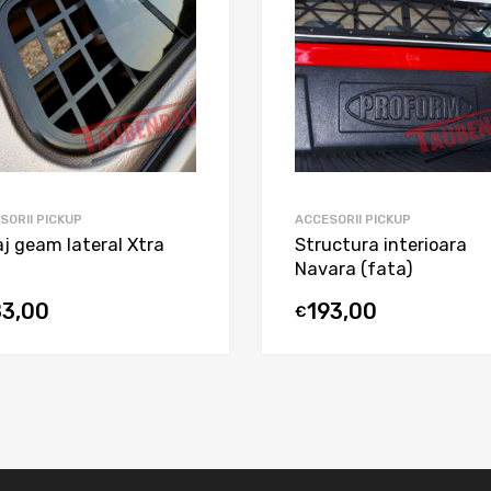
SORII PICKUP
ACCESORII PICKUP
aj geam lateral Xtra
Structura interioara
Navara (fata)
83,00
193,00
€