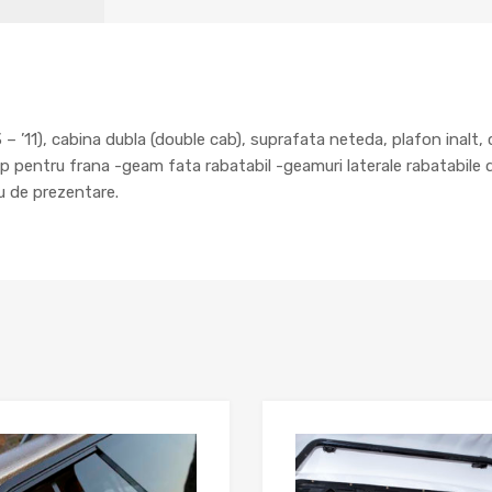
11), cabina dubla (double cab), suprafata neteda, plafon inalt, cu
top pentru frana -geam fata rabatabil -geamuri laterale rabatabile d
lu de prezentare.