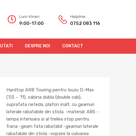
Luni-Vineri
Helpline:
9:00-17:00
0752 083 116
OUTATI
DESPRE NOI
CONTACT
Hardtop ARB Touring pentru Isuzu D-Max
(’03 – ’11), cabina dubla (double cab),
suprafata neteda, plafon inalt, cu geamuri
laterale rabatabile din sticla. -material: ABS -
lampa interioara si al treilea stop pentru
frana -geam fata rabatabil -geamuri laterale
rabatabile din sticla -vopsire la culoarea