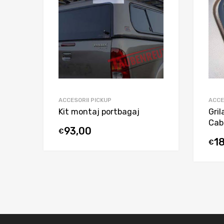
ACCESORII PICKUP
ACCE
Kit montaj portbagaj
Gril
Cab
93,00
€
1
€