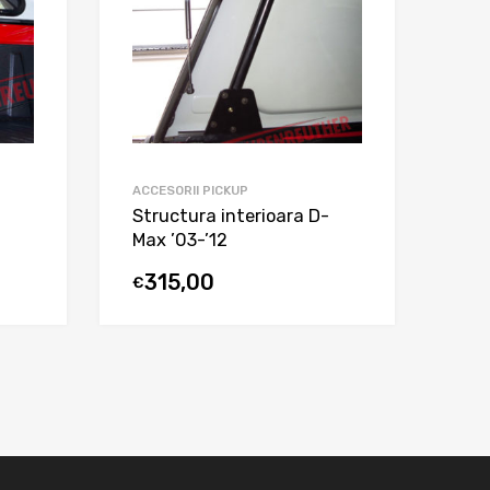
ACCESORII PICKUP
-
Structura interioara D-
Max ’03-’12
315,00
€