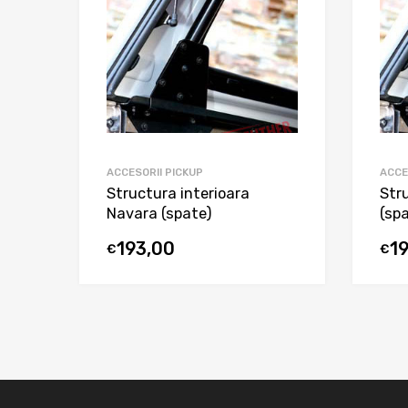
ACCESORII PICKUP
ACCE
Structura interioara
Str
Navara (spate)
(sp
193,00
1
€
€