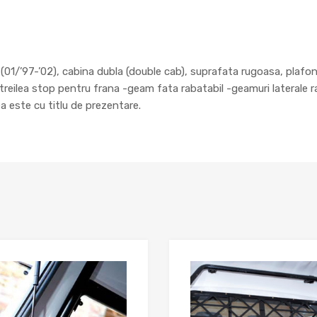
’97-’02), cabina dubla (double cab), suprafata rugoasa, plafon in
l treilea stop pentru frana -geam fata rabatabil -geamuri laterale r
ea este cu titlu de prezentare.