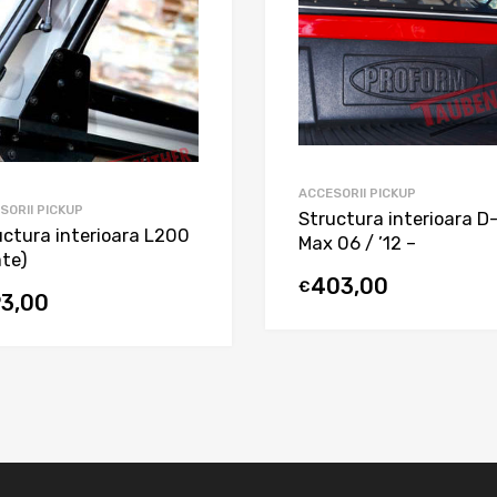
ACCESORII PICKUP
SORII PICKUP
Structura interioara D
uctura interioara L200
Max 06 / ’12 –
ate)
403,00
€
93,00