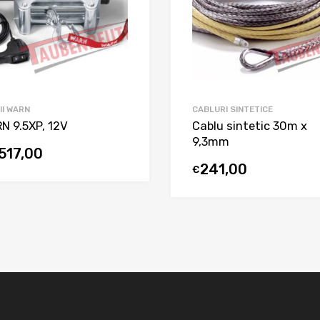
II WARN
CABLURI SINTETICE
N 9.5XP, 12V
Cablu sintetic 30m x
9,3mm
517,00
241,00
€