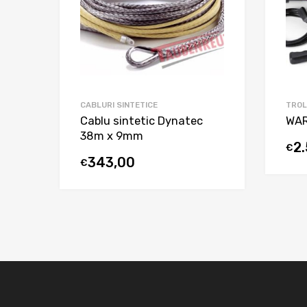
CABLURI SINTETICE
TROL
Cablu sintetic Dynatec
WAR
38m x 9mm
2.
€
343,00
€