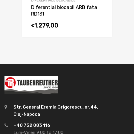
DIFERENTIALE BLOCABILE
Diferential blocabil ARB fata
RD131
1.279,00
€
Str. General Eremia Grigorescu, nr.44,
Cluj-Napoca
+40 752 083 116
Luni-Vineri 9:00 to 17:00