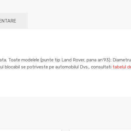
MENTARE
ata. Toate modelele (punte tip Land Rover, pana an’93); Diametru p
lul blocabil se potriveste pe automobilul Dvs., consultati
tabelul d