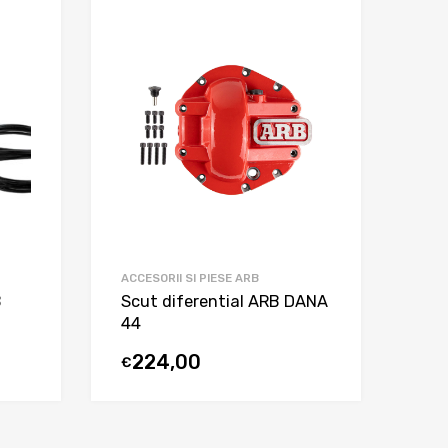
ACCESORII SI PIESE ARB
B
Scut diferential ARB DANA
44
224,00
€