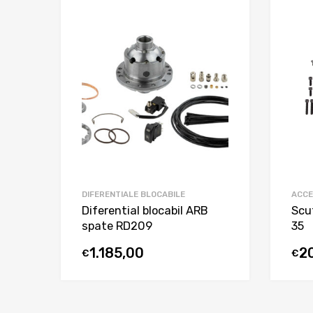
DIFERENTIALE BLOCABILE
ACCE
Diferential blocabil ARB
Scu
spate RD209
35
1.185,00
2
€
€