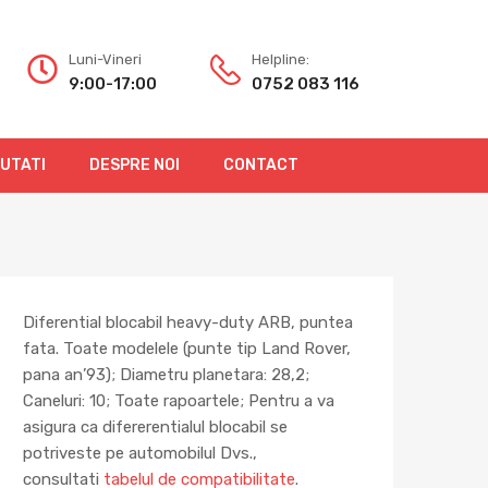
Luni-Vineri
Helpline:
9:00-17:00
0752 083 116
OUTATI
DESPRE NOI
CONTACT
Diferential blocabil heavy-duty ARB, puntea
fata. Toate modelele (punte tip Land Rover,
pana an’93); Diametru planetara: 28,2;
Caneluri: 10; Toate rapoartele; Pentru a va
asigura ca difererentialul blocabil se
potriveste pe automobilul Dvs.,
consultati
tabelul de compatibilitate
.