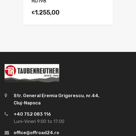
RD198
1.255,00
€
Str. General Eremia Grigorescu, nr.44,
Cluj-Napoca
+40 752 083 116
Luni-Vineri 9:00 to 17:00
office@offroad24.ro