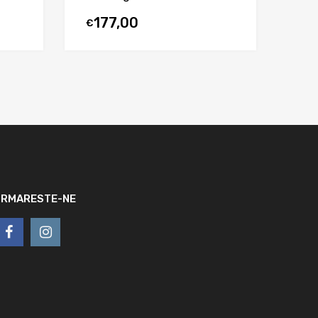
177,00
€
URMARESTE-NE