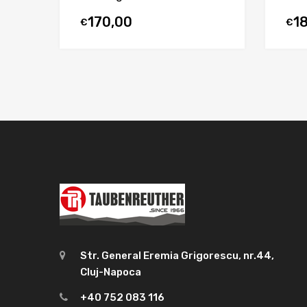
170,00
1
€
€
Str. General Eremia Grigorescu, nr.44,
Cluj-Napoca
+40 752 083 116