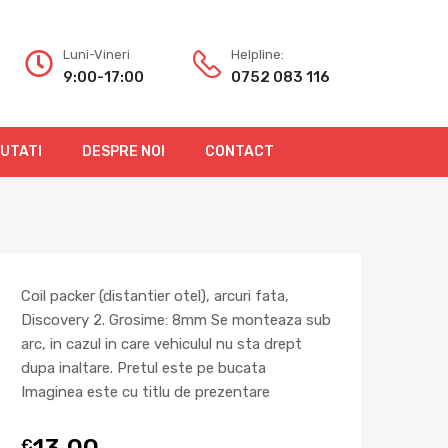
Luni-Vineri
Helpline:
9:00-17:00
0752 083 116
OUTATI
DESPRE NOI
CONTACT
Coil packer (distantier otel), arcuri fata,
Discovery 2. Grosime: 8mm Se monteaza sub
arc, in cazul in care vehiculul nu sta drept
dupa inaltare. Pretul este pe bucata
Imaginea este cu titlu de prezentare
13,00
€