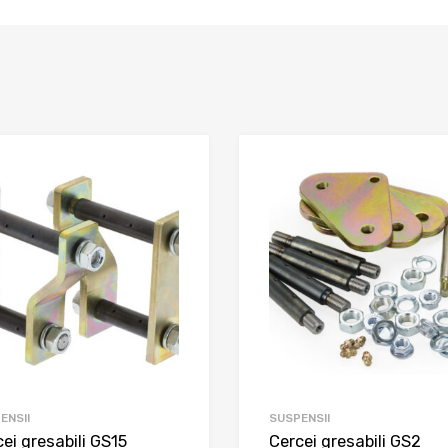
ENSII
SUSPENSII
ei gresabili GS15
Cercei gresabili GS2