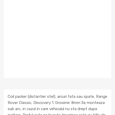
Coil packer (distantier otel), arcuri fata sau spate, Range
Rover Classic, Discovery 1. Grosime: 8mm Se monteaza
sub arc, in cazul in care vehiculul nu sta drept dupa
inaltare. Pretul este pe bucata Imaginea este cu titlu de