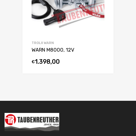
TROLII WARN
WARN M8000, 12V
1.398,00
€