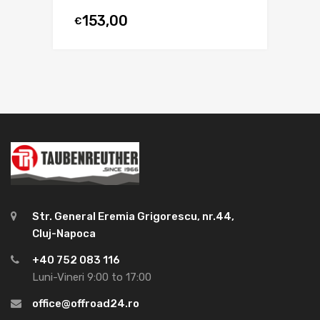
153,00
€
Str. General Eremia Grigorescu, nr.44,
Cluj-Napoca
+40 752 083 116
Luni-Vineri 9:00 to 17:00
office@offroad24.ro