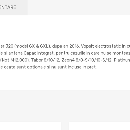
MENTARE
r J20 (model GX & GXL), dupa an 2016. Vopsit electrostatic in cu
le si antena Capac integrat, pentru cazurile in care nu se monteaza
 M12,000), Tabor 8/10/12, Zeon4 8/8-S/10/10-S/12, Platinum 10
de ceata sunt optionale si nu sunt incluse in pret.