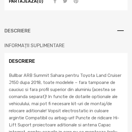
PARTAJEAZA(0)
DESCRIERE
INFORMAȚII SUPLIMENTARE
DESCRIERE
Bullbar ARB Summit Sahara pentru Toyota Land Cruiser
J150 dupa 2018, toate modelele – fara tampoane de
cauciuc si fara profil superior din aluminiu (acestea se
comanda separat)! In functie de dotarile optionale ale
vehiculului, mai pot fi necesare kit-uri de montaj/de
relocare aditionale! Vopsit electrostatic in culoare
argintie Compatibil cu airbag-uri! Puncte de ridicare Hi-
Lift Suport proiectoare aditionale si antena Capac
integrat, pentru cazurile in care nu se monteaza troliu