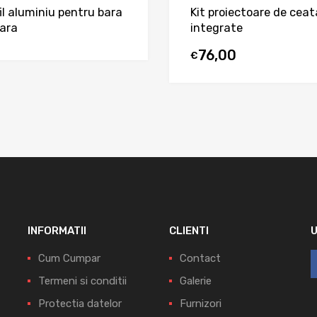
il aluminiu pentru bara
Kit proiectoare de ceat
ara
integrate
76,00
€
INFORMATII
CLIENTI
Cum Cumpar
Contact
Termeni si conditii
Galerie
Protectia datelor
Furnizori