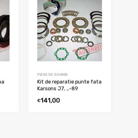
PIESE DE SCHIMB
na
Kit de reparatie punte fata
Karsons J7, …-89
141,00
€