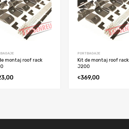
TBAGAJE
PORTBAGAJE
de montaj roof rack
Kit de montaj roof rack
00
J200
23,00
369,00
€