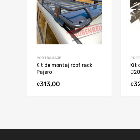
PORTBAGAJE
POR
Kit de montaj roof rack
Kit 
Pajero
J2
313,00
3
€
€