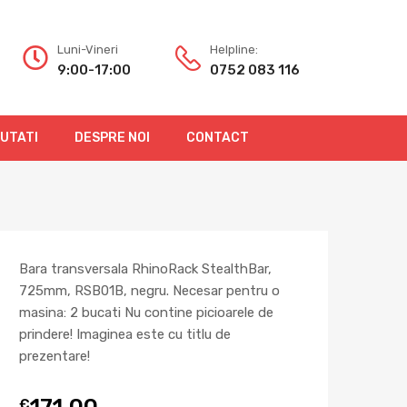
Luni-Vineri
Helpline:
9:00-17:00
0752 083 116
OUTATI
DESPRE NOI
CONTACT
Bara transversala RhinoRack StealthBar,
725mm, RSB01B, negru. Necesar pentru o
masina: 2 bucati Nu contine picioarele de
prindere! Imaginea este cu titlu de
prezentare!
171,00
€