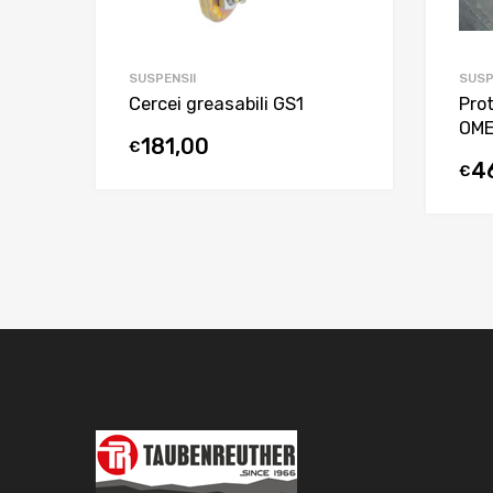
SUSPENSII
SUSP
Cercei greasabili GS1
Pro
OME
181,00
€
4
€