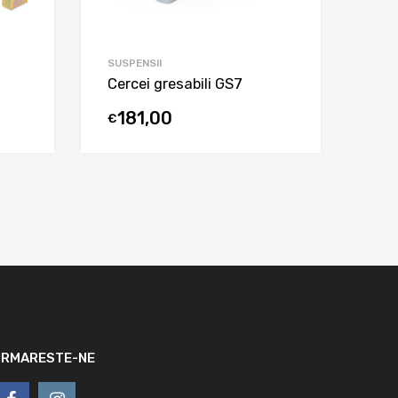
SUSPENSII
Cercei gresabili GS7
181,00
€
URMARESTE-NE