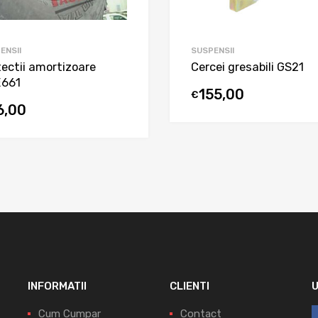
ENSII
SUSPENSII
tectii amortizoare
Cercei gresabili GS21
661
155,00
€
6,00
INFORMATII
CLIENTI
Cum Cumpar
Contact