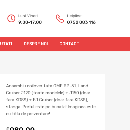
Luni-Vineri
Helpline:
9:00-17:00
0752 083 116
OUTATI
DESPRE NOI
CONTACT
Ansamblu coilover fata OME BP-51, Land
Cruiser J120 (toate modelele) + J150 (doar
fara KDSS) + FJ Cruiser (doar fara KDSS),
stanga. Pretul este pe bucata! Imaginea este
cu titlu de prezentare!
980,00
€