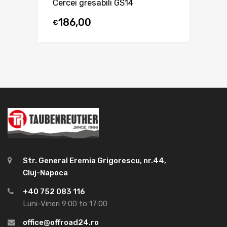
Cercei gresabili GS14
186,00
€
Str. General Eremia Grigorescu, nr.44,
Cluj-Napoca
+40 752 083 116
Luni-Vineri 9:00 to 17:00
office@offroad24.ro