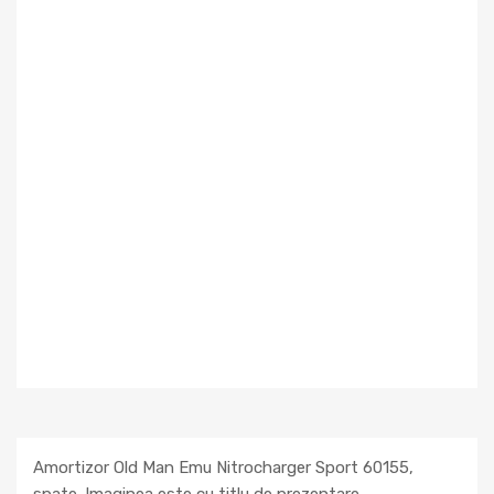
Amortizor Old Man Emu Nitrocharger Sport 60155,
spate. Imaginea este cu titlu de prezentare