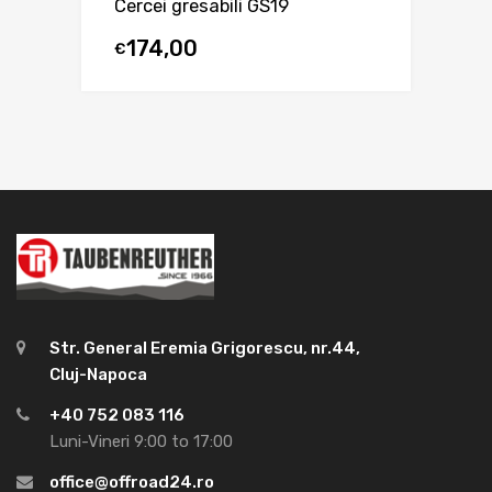
Cercei gresabili GS19
174,00
€
Str. General Eremia Grigorescu, nr.44,
Cluj-Napoca
+40 752 083 116
Luni-Vineri 9:00 to 17:00
office@offroad24.ro