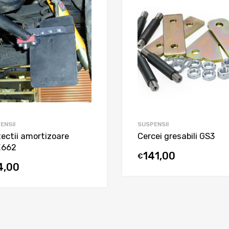
ENSII
SUSPENSII
tectii amortizoare
Cercei gresabili GS3
E662
141,00
€
4,00