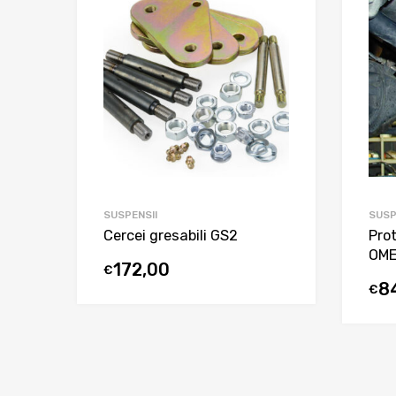
SUSPENSII
SUSP
Cercei gresabili GS2
Pro
OM
172,00
€
8
€