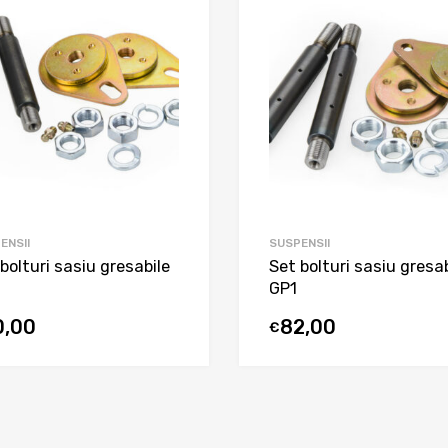
ENSII
SUSPENSII
bolturi sasiu gresabile
Set bolturi sasiu gresab
GP1
0,00
82,00
€