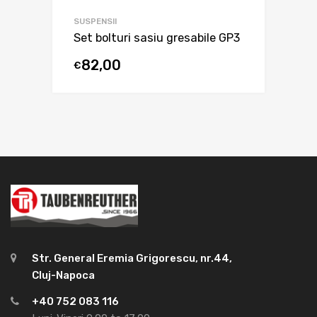
SUSPENSII
Set bolturi sasiu gresabile GP3
82,00
€
Str. General Eremia Grigorescu, nr.44,
Cluj-Napoca
+40 752 083 116